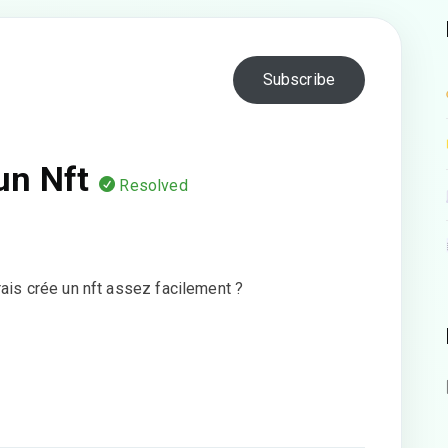
Subscribe
un Nft
Resolved
rais crée un nft assez facilement ?