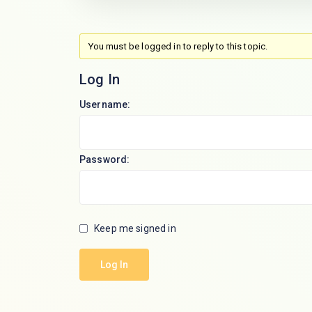
You must be logged in to reply to this topic.
Log In
Username:
Password:
Keep me signed in
Log In