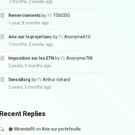
7 months, 2 weeks ago
Remerciements
by
TOGODO
1 year, 8 months ago
Avis sur le projet lunc
by
Anonyme610
7 months, 2 weeks ago
Imposition sur les ETN
by
Anonyme798
2 years, 3 months ago
SwissBorg
by
Arthur richard
2 years, 3 months ago
Recent Replies
Miranda95
on
Avis sur portefeuille