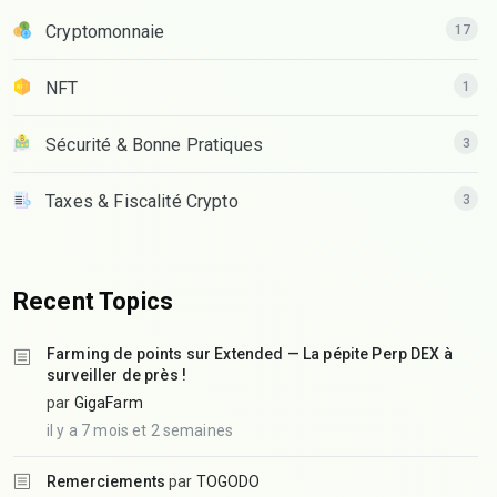
Cryptomonnaie
17
NFT
1
Sécurité & Bonne Pratiques
3
Taxes & Fiscalité Crypto
3
Recent Topics
Farming de points sur Extended — La pépite Perp DEX à
surveiller de près !
par
GigaFarm
il y a 7 mois et 2 semaines
Remerciements
par
TOGODO