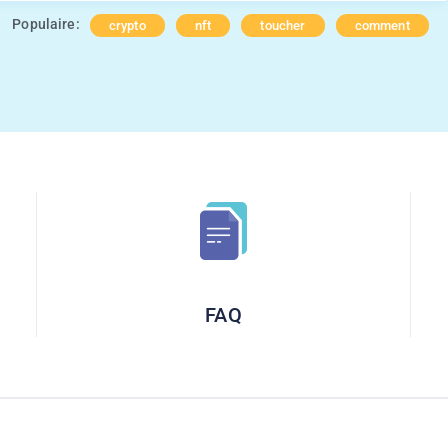
Populaire:
crypto
nft
toucher
comment
FAQ