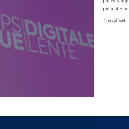
par Paradigm
présenter son
cryptobel