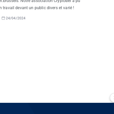
.brussels. Notre association Cryptobel a pu
 travail devant un public divers et varié !
24/04/2024