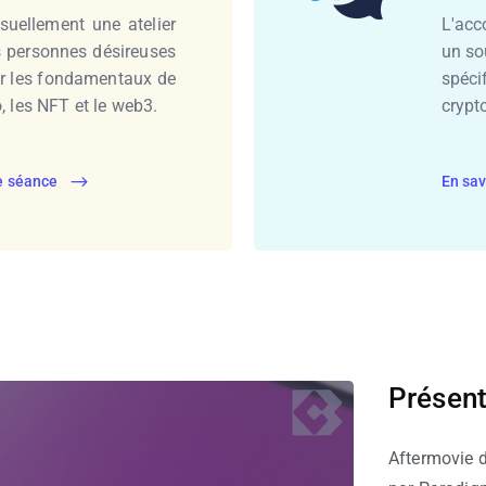
uellement une atelier
L'acc
s personnes désireuses
un so
ur les fondamentaux de
spéci
o, les NFT et le web3.
crypt
ne séance
En sav
Présent
Aftermovie 