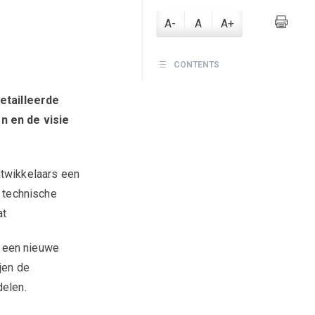
A-
A
A+
CONTENTS
etailleerde
n en de visie
ntwikkelaars een
e technische
at
n een nieuwe
jen de
delen.