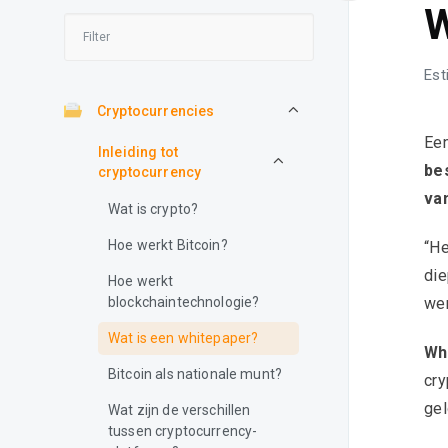
W
Est
Cryptocurrencies
Ee
Inleiding tot
bes
cryptocurrency
va
Wat is crypto?
Hoe werkt Bitcoin?
“He
die
Hoe werkt
wer
blockchaintechnologie?
Wat is een whitepaper?
Wh
Bitcoin als nationale munt?
cry
gel
Wat zijn de verschillen
tussen cryptocurrency-