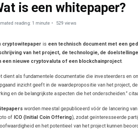
at is een whitepaper?
imated reading: 1 minute
529 views
n
cryptowitepaper
is
een technisch document met een ged
chrijving van het project, de technologie, de doelstellinge
n een nieuwe cryptovaluta of een blockchainproject
.
t dient als fundamentele documentatie die investeerders en o
pgaand inzicht geeft in de waardepropositie van het project, d
king en de belangrijkste aspecten die het onderscheiden.” cita
itepapers
worden meestal gepubliceerd vóór de lancering va
pto of
ICO (Initial Coin Offering
), zodat geïnteresseerde parti
oofwaardigheid en het potentieel van het project kunnen beoor