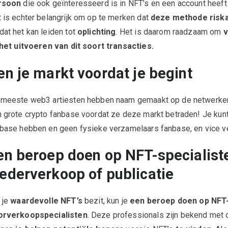
rsoon
die ook geïnteresseerd is in NFT’s en een account heeft
 is echter belangrijk om op te merken dat
deze methode riskan
at het kan leiden tot
oplichting
. Het is daarom raadzaam om
v
 het uitvoeren van dit soort transacties.
en je markt voordat je begint
meeste web3 artiesten hebben naam gemaakt op de netwerken
 grote crypto fanbase voordat ze deze markt betraden! Je kun
base hebben en geen fysieke verzamelaars fanbase, en vice v
en beroep doen op NFT-specialist
ederverkoop of publicatie
 je
waardevolle NFT’s
bezit, kun je
een beroep doen op NFT
orverkoopspecialisten
. Deze professionals zijn bekend met