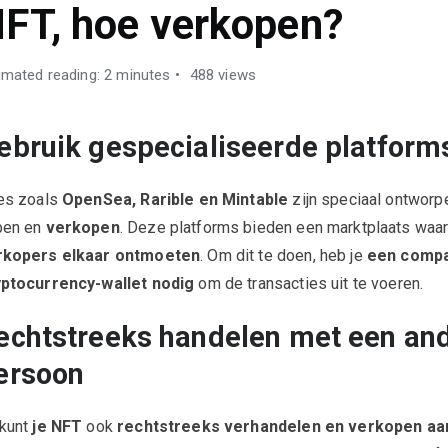
FT, hoe verkopen?
imated reading: 2 minutes
488 views
ebruik gespecialiseerde platform
es zoals
OpenSea, Rarible en Mintable
zijn speciaal ontwor
pen en
verkopen
. Deze platforms bieden een marktplaats waa
rkopers elkaar ontmoeten
. Om dit te doen, heb je
een
compa
yptocurrency-wallet nodig
om de transacties uit te voeren.
echtstreeks handelen met een an
ersoon
 kunt
je NFT
ook
rechtstreeks verhandelen en verkopen aa