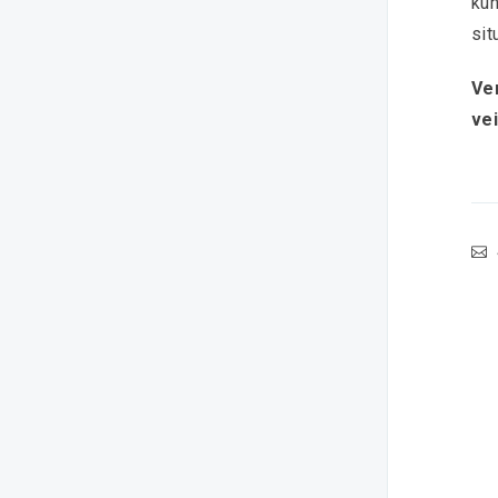
ku
sit
Ve
vei