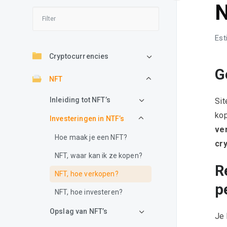
N
Est
Cryptocurrencies
G
NFT
Inleiding tot NFT’s
Sit
ko
Investeringen in NTF’s
ve
Hoe maak je een NFT?
cr
NFT, waar kan ik ze kopen?
R
NFT, hoe verkopen?
p
NFT, hoe investeren?
Opslag van NFT’s
Je