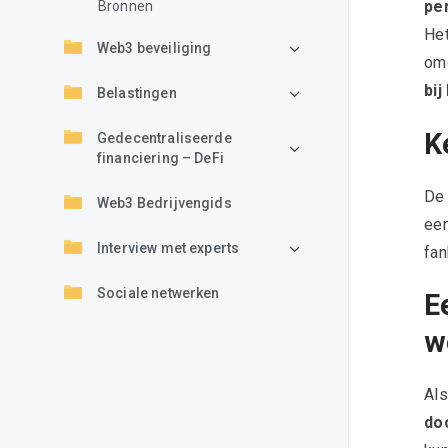
pe
Bronnen
Het
Web3 beveiliging
omd
bij
Belastingen
K
Gedecentraliseerde
financiering – DeFi
De 
Web3 Bedrijvengids
een
Interview met experts
fan
Sociale netwerken
E
w
Als
do