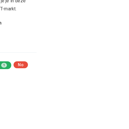
 je je in deze
FT-markt.
n
No
1