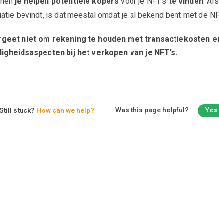
nnen
je helpen potentiële kopers
voor je NFT’s
te vinden
. Als
uatie bevindt, is dat meestal omdat je al bekend bent met de N
rgeet niet om rekening te houden met transactiekosten e
ligheidsaspecten bij het verkopen van je NFT’s.
Was this page helpful?
Yes
Still stuck?
How can we help?