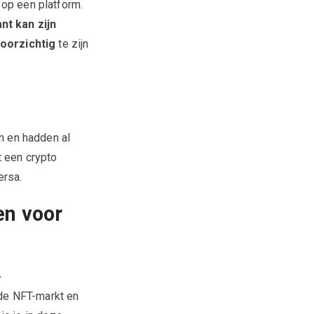
 op een platform.
t kan zijn
oorzichtig
te zijn
 en hadden al
t een crypto
ersa.
en voor
-
 de NFT-markt en