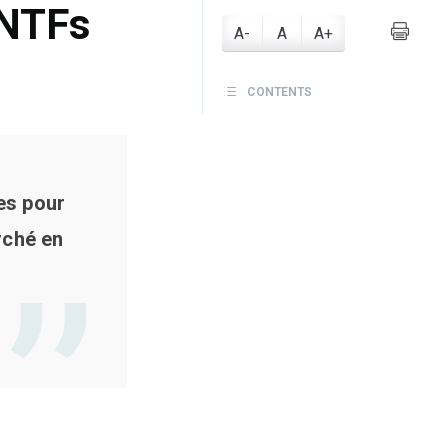
 NTFs
A-
A
A+
CONTENTS
es pour
rché en